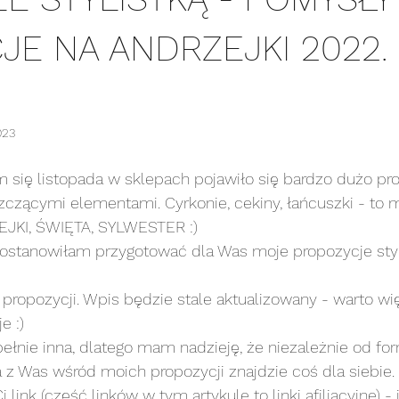
CJE NA ANDRZEJKI 2022
023
się listopada w sklepach pojawiło się bardzo dużo prop
czącymi elementami. Cyrkonie, cekiny, łańcuszki - to
EJKI, ŚWIĘTA, SYLWESTER :)
ostanowiłam przygotować dla Was moje propozycje styli
propozycji. Wpis będzie stale aktualizowany - warto wię
e :)
pełnie inna, dlatego mam nadzieję, że niezależnie od fo
 z Was wśród moich propozycji znajdzie coś dla siebie.
link (część linków w tym artykule to linki afiliacyjne) -