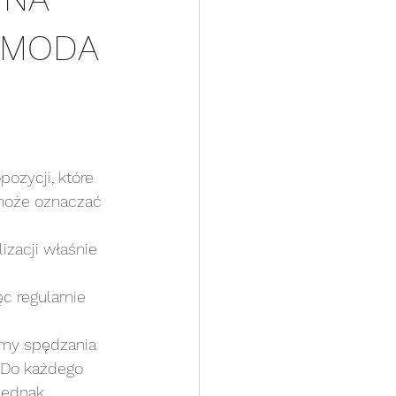
. MODA
ozycji, które 
 może oznaczać 
zacji właśnie 
c regularnie 
rmy spędzania 
 Do każdego 
 jednak 