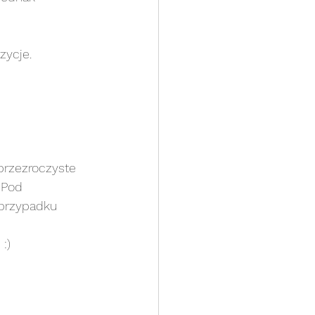
zycje.
przezroczyste 
 Pod 
 przypadku 
:)