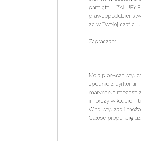
pamiętaj - ZAKUPY
prawdopodobieństw
że w Twojej szafie j
Zapraszam. 
Moja pierwsza styli
spodnie z cyrkonami
marynarkę możesz za
imprezy w klubie - t
W tej stylizacji moż
Całość proponuję uz