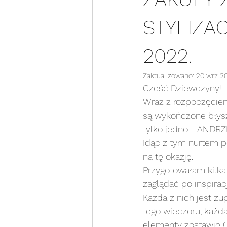
STYLIZA
2022.
Zaktualizowano:
20 wrz 2
Cześć Dziewczyny! 
Wraz z rozpoczęciem 
są wykończone błysz
tylko jedno - ANDRZ
Idąc z tym nurtem p
na tę okazję. 
Przygotowałam kilka 
zaglądać po inspiracj
Każda z nich jest zu
tego wieczoru, każda
elementy zostawię Ci 