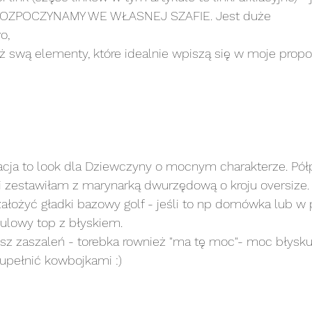
 ROZPOCZYNAMY WE WŁASNEJ SZAFIE. Jest duże 
o, 
uż swą elementy, które idealnie wpiszą się w moje propo
zacja to look dla Dziewczyny o mocnym charakterze. Pół
 zestawiłam z marynarką dwurzędową o kroju oversize.
łożyć gładki bazowy golf - jeśli to np domówka lub w
iulowy top z błyskiem.
esz zaszaleń - torebka rownież "ma tę moc"- moc błysku 
upełnić kowbojkami :) 