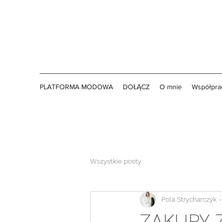
PLATFORMA MODOWA
DOŁĄCZ
O mnie
Współprac
Wszystkie posty
Pola Strycharczyk - 
ZAKUPY 