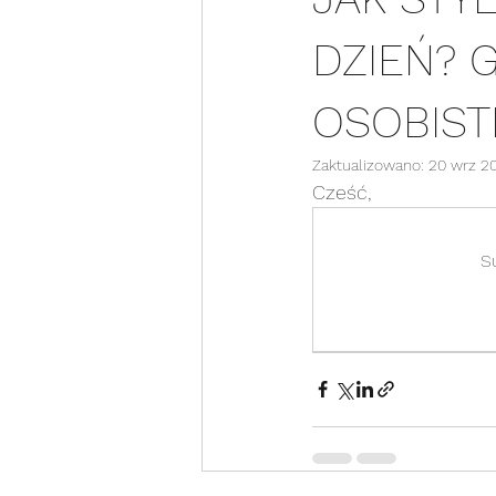
DZIEŃ? 
OSOBIST
Zaktualizowano:
20 wrz 2
Cześć, 
S