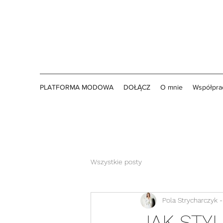
PLATFORMA MODOWA
DOŁĄCZ
O mnie
Współprac
Wszystkie posty
Pola Strycharczyk - 
JAK STY