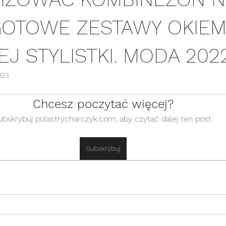
GOTOWE ZESTAWY OKIE
EJ STYLISTKI. MODA 202
023
Chcesz poczytać więcej?
ubskrybuj polastrycharczyk.com, aby czytać dalej ten post.
Subskrybuj