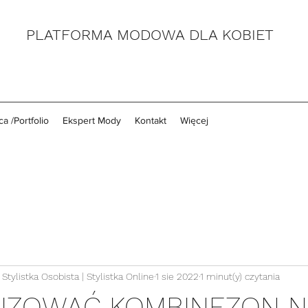
PLATFORMA MODOWA DLA KOBIET
a /Portfolio
Ekspert Mody
Kontakt
Więcej
Stylistka Osobista | Stylistka Online
1 sie 2022
1 minut(y) czytania
LIZOWAĆ KOMBINEZON N