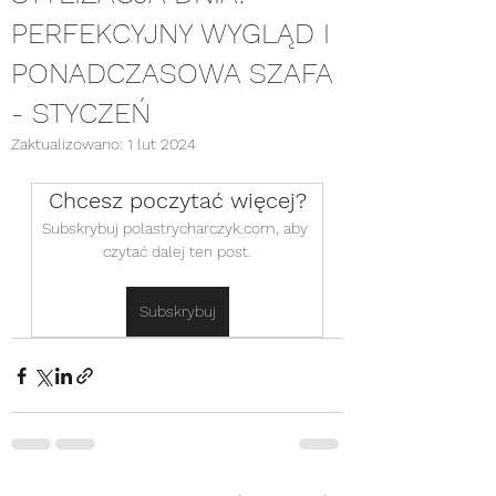
PERFEKCYJNY WYGLĄD I
PONADCZASOWA SZAFA
- STYCZEŃ
Zaktualizowano:
1 lut 2024
Chcesz poczytać więcej?
Subskrybuj polastrycharczyk.com, aby 
czytać dalej ten post.
Subskrybuj