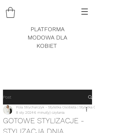
PLATFORMA
MODOWA DLA
KOBIET
Post
Pola Strycharczyk - Stylistka Osobista | Stylistka Online
8 sty 2024
6 minut(y) czytania
GOTOWE STYLIZACJE -
STYLIZACJA DNIA.