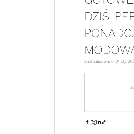
DZIŚ. P
PONADCZ
MODOW
Zaktualizowano:
21 sty 20
S