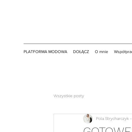
PLATFORMA MODOWA
DOŁĄCZ
O mnie
Współprac
Wszystkie posty
Pola Strycharczyk - 
GOTOWE 