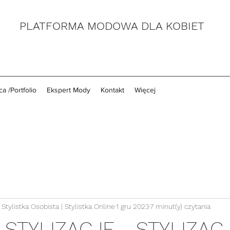
PLATFORMA MODOWA DLA KOBIET
a /Portfolio
Ekspert Mody
Kontakt
Więcej
Stylistka Osobista | Stylistka Online
1 gru 2023
7 minut(y) czytania
STYLIZACJE - STYLIZAC